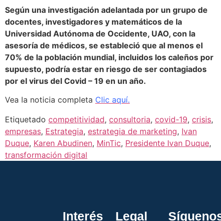
Según una investigación adelantada por un grupo de
docentes, investigadores y matemáticos de la
Universidad Autónoma de Occidente, UAO, con la
asesoría de médicos, se estableció que al menos el
70% de la población mundial, incluidos los caleños por
supuesto, podría estar en riesgo de ser contagiados
por el virus del Covid – 19 en un año.
Vea la noticia completa
Clic aquí.
Etiquetado
competitividad
,
consultoria
,
covid-19
,
crisis
,
empresas
,
Estrategia
,
estrategia de marketing
,
Ivan
Duque
,
Karen Abudinen
,
MinTic
,
Presidente Ivan Duque
,
transformación digital
Interés
Legal
Sígueno